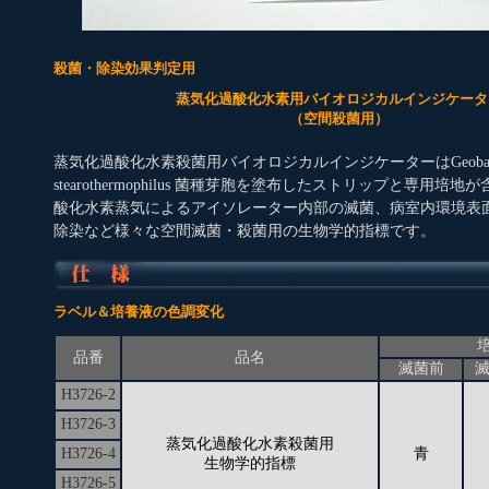
殺菌・除染効果判定用
蒸気化過酸化水素用バイオロジカルインジケータ
（空間殺菌用）
蒸気化過酸化水素殺菌用バイオロジカルインジケーターはGeobacil
stearothermophilus 菌種芽胞を塗布したストリップと専用培
酸化水素蒸気によるアイソレーター内部の滅菌、病室内環境表
除染など様々な空間滅菌・殺菌用の生物学的指標です。
ラベル＆培養液の色調変化
品番
品名
滅菌前
H3726-2
H3726-3
蒸気化過酸化水素殺菌用
H3726-4
青
生物学的指標
H3726-5