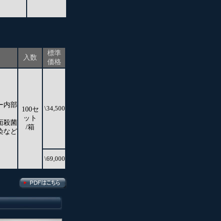
標準
入数
価格
ー内部
\34,500
100セ
ット
面殺菌
/箱
染など
\69,000