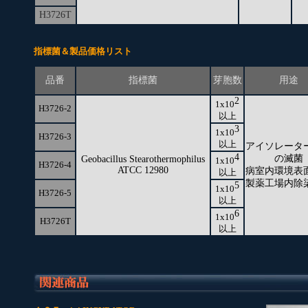
H3726T
指標菌＆製品価格リスト
品番
指標菌
芽胞数
用途
2
1x10
H3726-2
以上
3
1x10
H3726-3
以上
アイソレータ
4
の滅菌
Geobacillus Stearothermophilus
1x10
H3726-4
ATCC 12980
病室内環境表
以上
製薬工場内除
5
1x10
H3726-5
以上
6
1x10
H3726T
以上