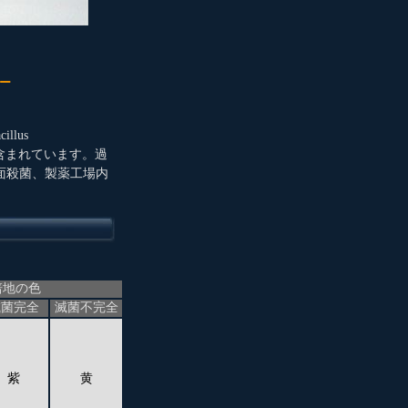
ー
lus
地が含まれています。過
面殺菌、製薬工場内
培地の色
滅菌完全
滅菌不完全
紫
黄